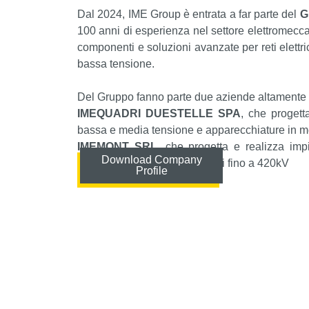
Dal 2024, IME Group è entrata a far parte del
G
100 anni di esperienza nel settore elettromeccan
componenti e soluzioni avanzate per reti elettric
bassa tensione.
Del Gruppo fanno parte due aziende altamente s
IMEQUADRI DUESTELLE SPA
, che progett
bassa e media tensione e apparecchiature in m
IMEMONT SRL
, che progetta e realizza impi
Download Company
bassa tensione e sottostazioni fino a 420kV
Profile