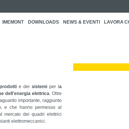
IMEMONT
DOWNLOADS
NEWS & EVENTI
LAVORA C
prodotti
e dei
sistemi
per l
a
e dell’energia elettrica
. Oltre
raguardo importante, raggiunto
e
, e che hanno permesso al
 mercato dei quadri elettrici
pianti elettromeccanici.